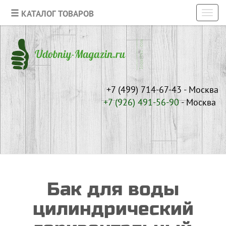
КАТАЛОГ ТОВАРОВ
Toggl
navig
+7 (499) 714-67-43 - Москва
+7 (926)
491-56-90
- Москва
Бак для воды
цилиндрический