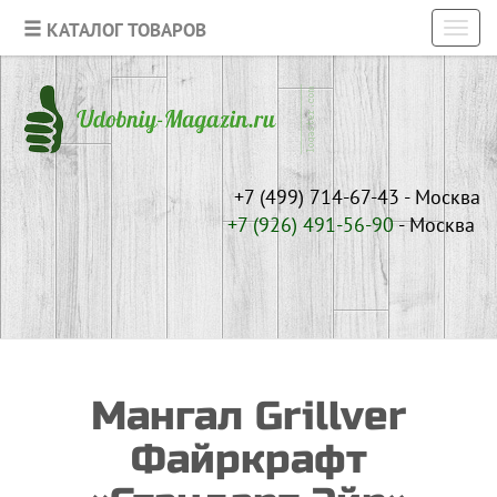
КАТАЛОГ ТОВАРОВ
Toggl
navig
+7 (499) 714-67-43 - Москва
+7 (926)
491-56-90
- Москва
Мангал Grillver
Файркрафт