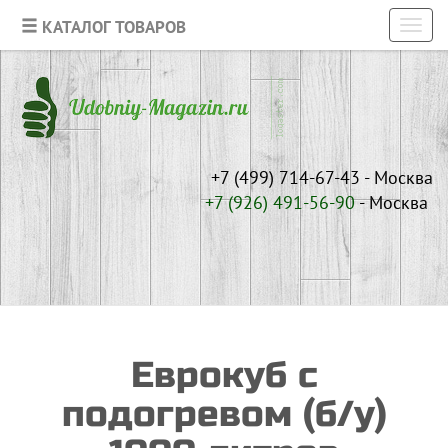
КАТАЛОГ ТОВАРОВ
Toggl
navig
+7 (499) 714-67-43 - Москва
+7 (926)
491-56-90
- Москва
Еврокуб с
подогревом (б/у)